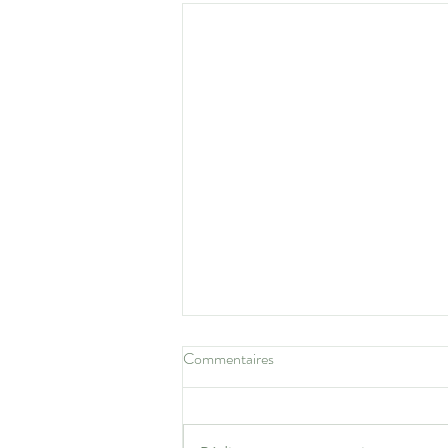
Enquête Pistache
Commentaires
Bonjour à toutes et à tous, La
récolte 2026 marquera une étape
importante dans le