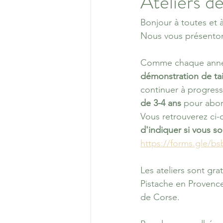
Ateliers d
Bonjour à toutes et à
Nous vous présenton
Comme chaque année 
démonstration de tai
continuer à progresse
de 3-4 ans
 pour abor
Vous retrouverez ci-d
d'indiquer si vous sou
https://forms.gle/
Les ateliers sont gra
Pistache en Provence
de Corse.