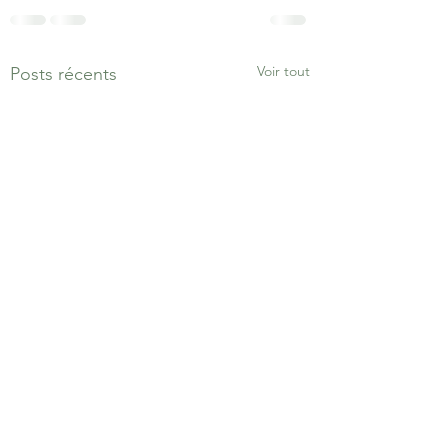
Voir tout
Posts récents
PRÉVISIONNEL DE
Vos besoins en 202
RÉCOLTES 2026