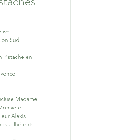
staches
tive « 
gion Sud 
n Pistache en 
ovence 
aucluse Madame 
Monsieur 
eur Alexis 
os adhérents 