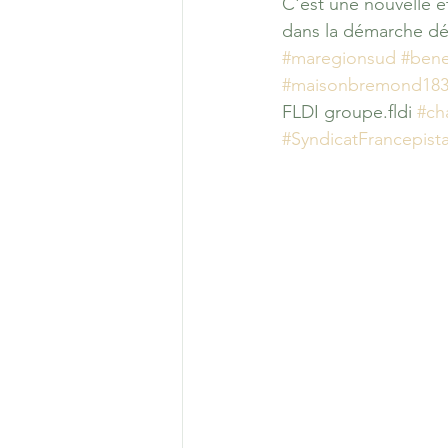
C'est une nouvelle ét
dans la démarche dé
#maregionsud
#bene
#maisonbremond18
FLDI groupe.fldi 
#ch
#SyndicatFrancepist