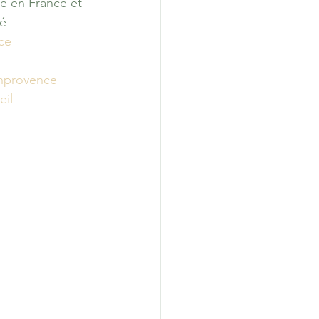
he en France et 
té
ce
nprovence
eil