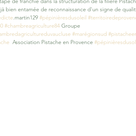
ape de franchie dans la structuration de la filière Pistac
jà bien entamée de reconnaissance d'un signe de quali
dicte
.martin129 
#pépinièresdusoleil
#territoiredeproven
30
#chambreagriculture84
 Groupe
ambredagricultureduvaucluse
#marégionsud
#pistachee
ache
  Association Pistache en Provence 
#pépinièresdusol